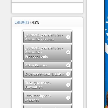
CATÉGORIES
PRESSE
Journaux généralistes -
Actualité - France
Journaux généralistes -
Actualité -
Francophonie
Art & Culture
Divertissement & Loisir
Enseignement -
Formation
Informatique &
Internet