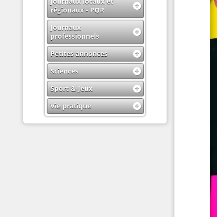
Journaux locaux et
régionaux - PQR
Journaux
professionnels
Petites annonces
Sciences
Sport & Jeux
Vie pratique