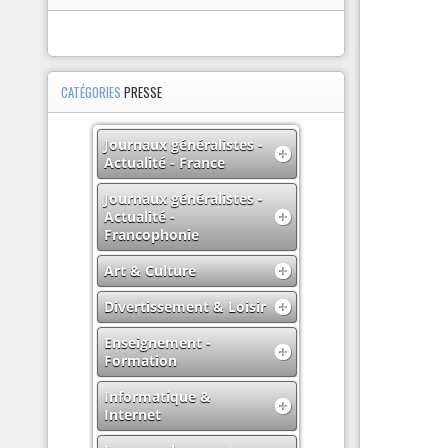
CATÉGORIES
PRESSE
Journaux généralistes -
Actualité - France
Journaux généralistes -
Actualité -
Francophonie
Art & Culture
Divertissement & Loisir
Enseignement -
Formation
Informatique &
Internet