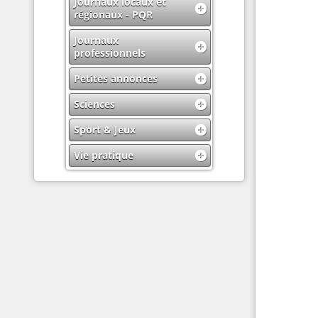
Journaux locaux et
régionaux - PQR
Journaux
professionnels
Petites annonces
Sciences
Sport & Jeux
Vie pratique