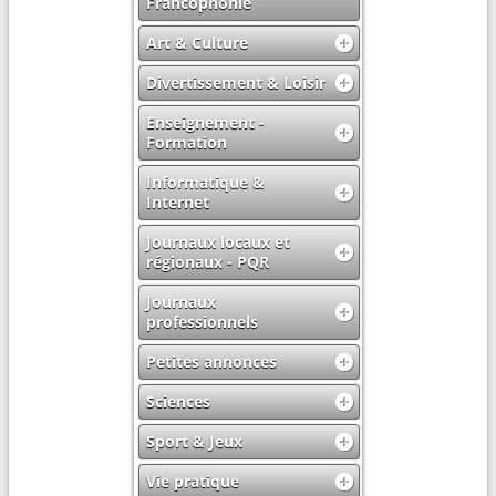
Francophonie
Art & Culture
Divertissement & Loisir
Enseignement -
Formation
Informatique &
Internet
Journaux locaux et
régionaux - PQR
Journaux
professionnels
Petites annonces
Sciences
Sport & Jeux
Vie pratique