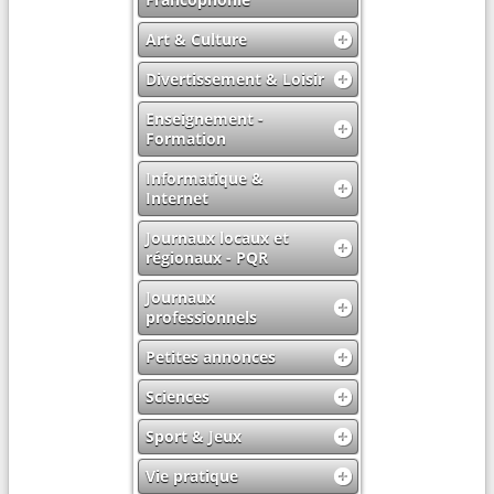
Art & Culture
Divertissement & Loisir
Enseignement -
Formation
Informatique &
Internet
Journaux locaux et
régionaux - PQR
Journaux
professionnels
Petites annonces
Sciences
Sport & Jeux
Vie pratique