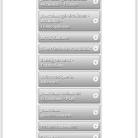
Actualité - France
Journaux généralistes -
Actualité -
Francophonie
Art & Culture
Divertissement & Loisir
Enseignement -
Formation
Informatique &
Internet
Journaux locaux et
régionaux - PQR
Journaux
professionnels
Petites annonces
Sciences