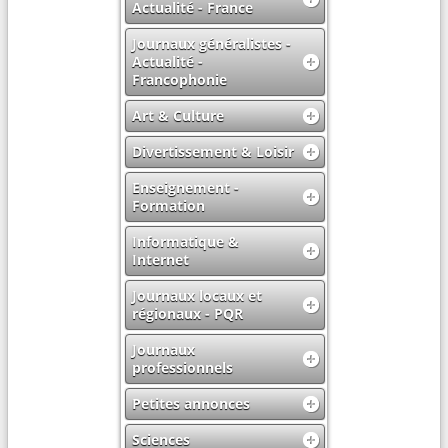
Actualité - France
Journaux généralistes -
Actualité -
Francophonie
Art & Culture
Divertissement & Loisir
Enseignement -
Formation
Informatique &
Internet
Journaux locaux et
régionaux - PQR
Journaux
professionnels
Petites annonces
Sciences