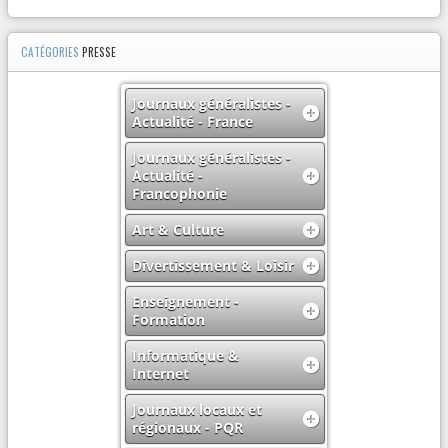
CATÉGORIES
PRESSE
Journaux généralistes -
Actualité - France
Journaux généralistes -
Actualité -
Francophonie
Art & Culture
Divertissement & Loisir
Enseignement -
Formation
Informatique &
Internet
Journaux locaux et
régionaux - PQR