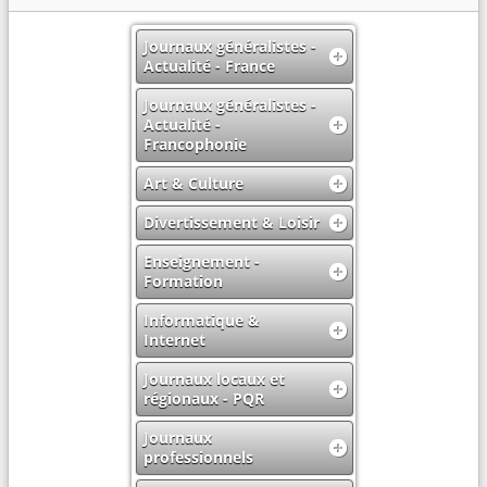
Journaux généralistes -
Actualité - France
Journaux généralistes -
Actualité -
Francophonie
Art & Culture
Divertissement & Loisir
Enseignement -
Formation
Informatique &
Internet
Journaux locaux et
régionaux - PQR
Journaux
professionnels