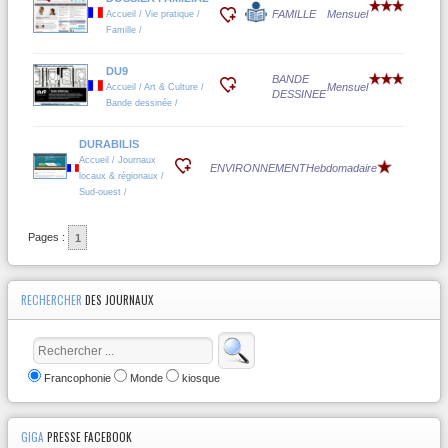
FAMILLE
Mensuel
Accueil / Vie pratique /
Famille /
DU9
BANDE
Mensuel
Accueil / Art & Culture /
DESSINEE
Bande dessinée /
DURABILIS
Accueil / Journaux
ENVIRONNEMENT
Hebdomadaire
locaux & régionaux /
Sud-ouest /
Pages :
1
RECHERCHER
DES JOURNAUX
Francophonie
Monde
kiosque
GIGA
PRESSE FACEBOOK