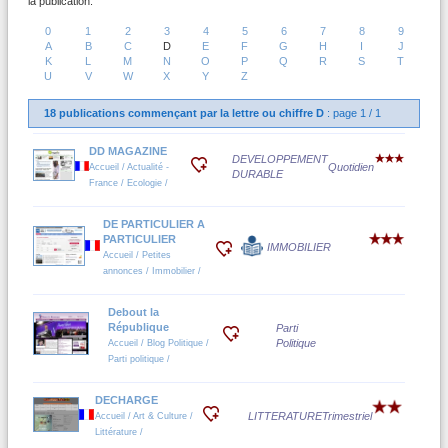
la publication.
0
1
2
3
4
5
6
7
8
9
A
B
C
D
E
F
G
H
I
J
K
L
M
N
O
P
Q
R
S
T
U
V
W
X
Y
Z
18 publications commençant par la lettre ou chiffre D
: page 1 / 1
DD MAGAZINE
DEVELOPPEMENT
Quotidien
Accueil / Actualité -
DURABLE
France / Ecologie /
DE PARTICULIER A
PARTICULIER
IMMOBILIER
Accueil / Petites
annonces / Immobilier /
Debout la
République
Parti
Politique
Accueil / Blog Politique /
Parti politique /
DECHARGE
LITTERATURE
Trimestriel
Accueil / Art & Culture /
Littérature /