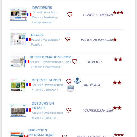
DECIDEURS
Accueil / Actualité -
FINANCE
Mensuel
France / Marketing -
Entrepreneuriat /
DECLIC
HANDICAP
Bimestriel
Accueil / Vie pratique /
Famille /
DESINFORMATIONS.COM
HUMOUR
Accueil / Divertissement & Loisir
/ Humour & Polémiques /
DETENTE JARDIN
JARDINAGE
Accueil / Divertissement
& Loisir / Jardinage /
DETOURS EN
FRANCE
TOURISME
Mensuel
Accueil / Divertissement
& Loisir / Tourisme /
DIRECTION
INFORMATIQUE