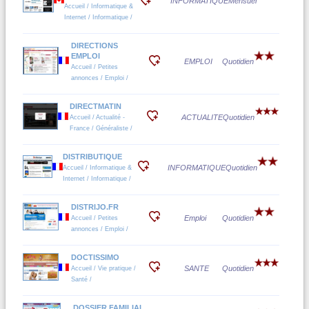
INFORMATIQUE
Mensuel
Accueil / Informatique &
Internet / Informatique /
DIRECTIONS
EMPLOI
EMPLOI
Quotidien
Accueil / Petites
annonces / Emploi /
DIRECTMATIN
ACTUALITE
Quotidien
Accueil / Actualité -
France / Généraliste /
DISTRIBUTIQUE
INFORMATIQUE
Quotidien
Accueil / Informatique &
Internet / Informatique /
DISTRIJO.FR
Emploi
Quotidien
Accueil / Petites
annonces / Emploi /
DOCTISSIMO
SANTE
Quotidien
Accueil / Vie pratique /
Santé /
DOSSIER FAMILIAL