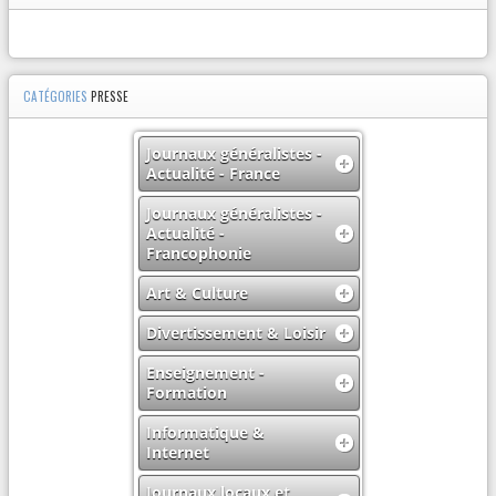
CATÉGORIES
PRESSE
Journaux généralistes -
Actualité - France
Journaux généralistes -
Actualité -
Francophonie
Art & Culture
Divertissement & Loisir
Enseignement -
Formation
Informatique &
Internet
Journaux locaux et