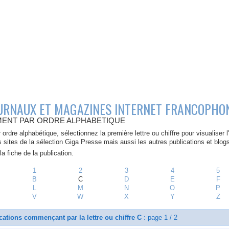
OURNAUX ET MAGAZINES INTERNET FRANCOPHO
ENT PAR ORDRE ALPHABETIQUE
 ordre alphabétique, sélectionnez la première lettre ou chiffre pour visualiser
s sites de la sélection Giga Presse mais aussi les autres publications et blogs
a fiche de la publication.
1
2
3
4
5
B
C
D
E
F
L
M
N
O
P
V
W
X
Y
Z
cations commençant par la lettre ou chiffre C
: page 1 / 2