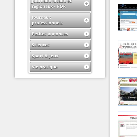
Journaux locaux et
régionaux - PQR
Journaux
professionnels
Petites annonces
Sciences
Sport & Jeux
Vie pratique