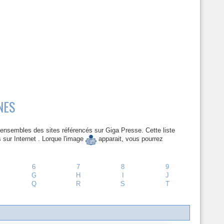
NES
 l'ensembles des sites référencés sur Giga Presse. Cette liste
 sur Internet . Lorque l'image
apparait, vous pourrez
6
7
8
9
G
H
I
J
Q
R
S
T