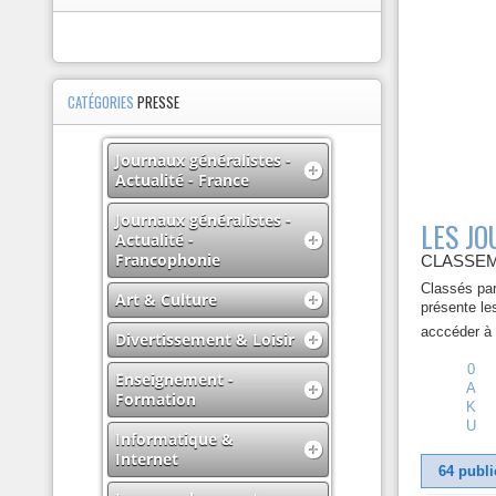
CATÉGORIES
PRESSE
Journaux généralistes -
Actualité - France
Journaux généralistes -
LES J
Actualité -
Francophonie
CLASSEM
Classés par
Art & Culture
présente le
acccéder à l
Divertissement & Loisir
0
Enseignement -
A
Formation
K
U
Informatique &
Internet
64 publi