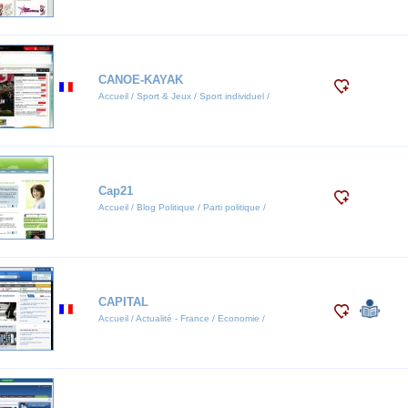
CANOE-KAYAK
Accueil / Sport & Jeux / Sport individuel /
Cap21
Accueil / Blog Politique / Parti politique /
CAPITAL
Accueil / Actualité - France / Economie /