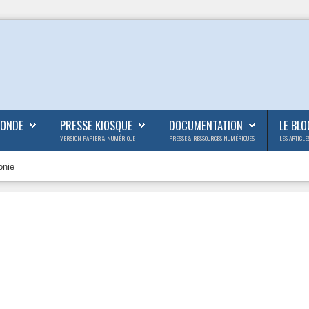
MONDE
PRESSE KIOSQUE
DOCUMENTATION
LE BLO
VERSION PAPIER & NUMÉRIQUE
PRESSE & RESSOURCES NUMÉRIQUES
LES ARTICLE
onie