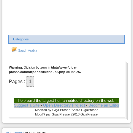
Categories
Saudi_Arabia
Warning
: Division by zero in
/data/www/giga-
presse.com/httpdocs/rubrique2.php
on line
257
Pages :
1
Help build the largest human-edited directory on the web.
Suggest a Site
-
Open Directory Project
-
Become an Editor
Modified by Giga Presse ?2013 GigaPresse
Modifi? par Giga Presse ?2013 GigaPresse