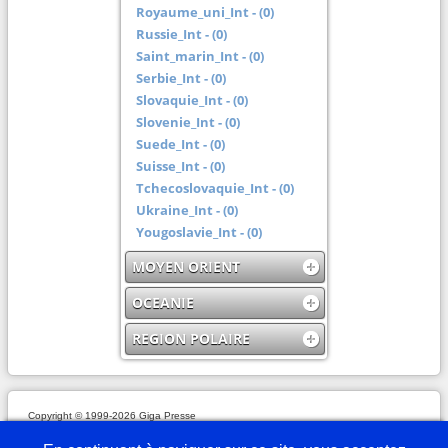
Royaume_uni_Int - (0)
Russie_Int - (0)
Saint_marin_Int - (0)
Serbie_Int - (0)
Slovaquie_Int - (0)
Slovenie_Int - (0)
Suede_Int - (0)
Suisse_Int - (0)
Tchecoslovaquie_Int - (0)
Ukraine_Int - (0)
Yougoslavie_Int - (0)
MOYEN ORIENT
OCEANIE
REGION POLAIRE
Copyright © 1999-2026 Giga Presse
Mentions légales
Plan du site
Webmaster
Partenaires
En savoir plus
Nous écrire