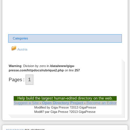
Categories
Austria
Warning
: Division by zero in
/data/www/giga-
presse.com/httpdocs/rubrique2.php
on line
257
Pages :
1
Help build the largest human-edited directory on the web.
Suggest a Site
-
Open Directory Project
-
Become an Editor
Modified by Giga Presse ?2013 GigaPresse
Modifi? par Giga Presse ?2013 GigaPresse