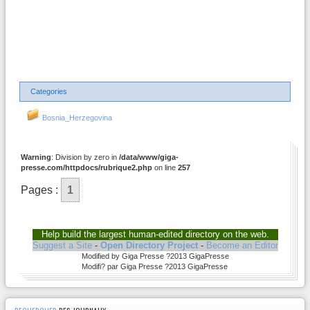
Categories
Bosnia_Herzegovina
Warning
: Division by zero in
/data/www/giga-
presse.com/httpdocs/rubrique2.php
on line
257
Pages :
1
Help build the largest human-edited directory on the web.
Suggest a Site
-
Open Directory Project
-
Become an Editor
Modified by Giga Presse ?2013 GigaPresse
Modifi? par Giga Presse ?2013 GigaPresse