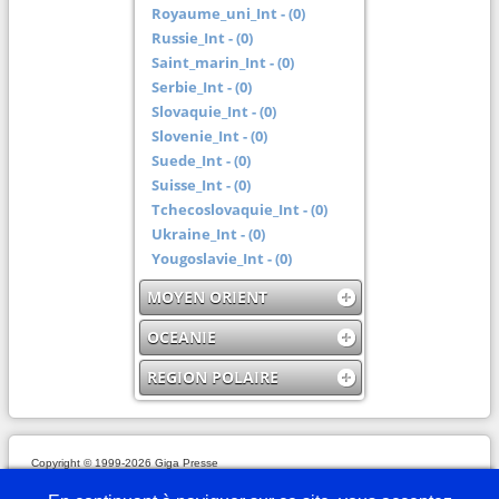
Royaume_uni_Int - (0)
Russie_Int - (0)
Saint_marin_Int - (0)
Serbie_Int - (0)
Slovaquie_Int - (0)
Slovenie_Int - (0)
Suede_Int - (0)
Suisse_Int - (0)
Tchecoslovaquie_Int - (0)
Ukraine_Int - (0)
Yougoslavie_Int - (0)
MOYEN ORIENT
OCEANIE
REGION POLAIRE
Copyright © 1999-2026 Giga Presse
Mentions légales
Plan du site
Webmaster
Partenaires
En savoir plus
Nous écrire