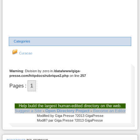
Categories
Curacao
Warning
: Division by zero in
/data/www/giga-
presse.com/httpdocs/rubrique2.php
on line
257
Pages :
1
Help build the largest human-edited directory on the web.
Suggest a Site
-
Open Directory Project
-
Become an Editor
Modified by Giga Presse ?2013 GigaPresse
Modifi? par Giga Presse ?2013 GigaPresse