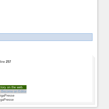
line
257
ctory on the web.
-
Become an Editor
GigaPresse
igaPresse