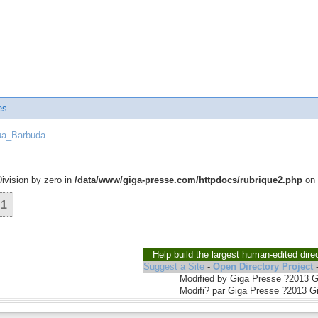
es
ua_Barbuda
Division by zero in
/data/www/giga-presse.com/httpdocs/rubrique2.php
on 
1
Help build the largest human-edited dire
Suggest a Site
-
Open Directory Project
Modified by Giga Presse ?2013 
Modifi? par Giga Presse ?2013 G