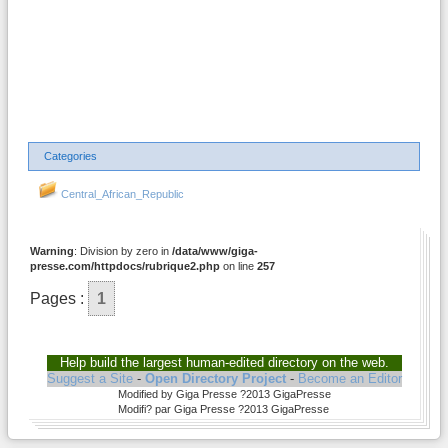
Categories
Central_African_Republic
Warning
: Division by zero in
/data/www/giga-
presse.com/httpdocs/rubrique2.php
on line
257
Pages :
1
Help build the largest human-edited directory on the web.
Suggest a Site
-
Open Directory Project
-
Become an Editor
Modified by Giga Presse ?2013 GigaPresse
Modifi? par Giga Presse ?2013 GigaPresse