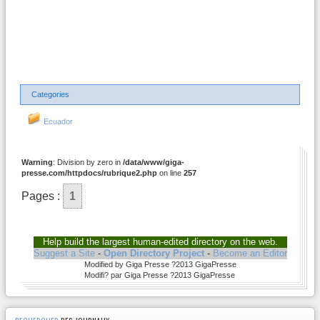
Categories
Ecuador
Warning
: Division by zero in
/data/www/giga-
presse.com/httpdocs/rubrique2.php
on line
257
Pages :
1
Help build the largest human-edited directory on the web.
Suggest a Site
-
Open Directory Project
-
Become an Editor
Modified by Giga Presse ?2013 GigaPresse
Modifi? par Giga Presse ?2013 GigaPresse