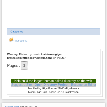
Categories
Macedonia
Warning
: Division by zero in
/data/www/giga-
presse.com/httpdocs/rubrique2.php
on line
257
Pages :
1
Help build the largest human-edited directory on the web.
Suggest a Site
-
Open Directory Project
-
Become an Editor
Modified by Giga Presse ?2013 GigaPresse
Modifi? par Giga Presse ?2013 GigaPresse