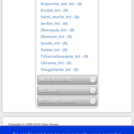
Royaume_uni_Int - (0)
Russie_Int - (0)
Saint_marin_Int - (0)
Serbie_Int - (0)
Slovaquie_Int - (0)
Slovenie_Int - (0)
Suede_Int - (0)
Suisse_Int - (0)
Tchecoslovaquie_Int - (0)
Ukraine_Int - (0)
Yougoslavie_Int - (0)
MOYEN ORIENT
OCEANIE
REGION POLAIRE
Copyright © 1999-2026 Giga Presse
Mentions légales
Plan du site
Webmaster
Partenaires
En savoir plus
Nous écrire