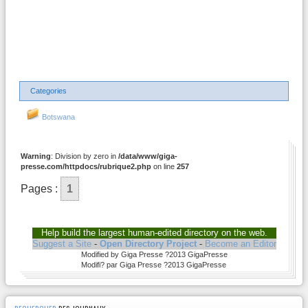
Categories
Botswana
Warning
: Division by zero in
/data/www/giga-
presse.com/httpdocs/rubrique2.php
on line
257
Pages :
1
Help build the largest human-edited directory on the web.
Suggest a Site
-
Open Directory Project
-
Become an Editor
Modified by Giga Presse ?2013 GigaPresse
Modifi? par Giga Presse ?2013 GigaPresse