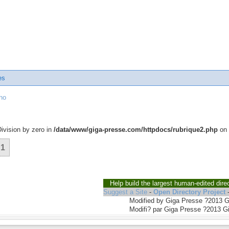
es
ho
Division by zero in
/data/www/giga-presse.com/httpdocs/rubrique2.php
on 
1
Help build the largest human-edited dire
Suggest a Site
-
Open Directory Project
Modified by Giga Presse ?2013 
Modifi? par Giga Presse ?2013 G