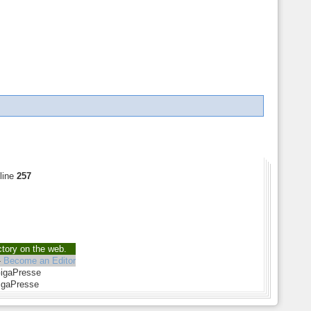
line
257
ctory on the web.
-
Become an Editor
GigaPresse
igaPresse