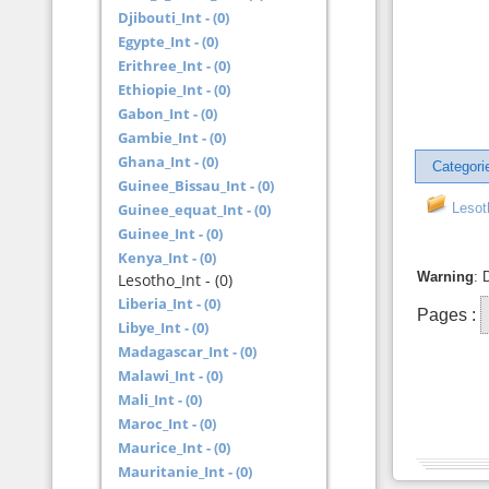
Djibouti_Int - (0)
Egypte_Int - (0)
Erithree_Int - (0)
Ethiopie_Int - (0)
Gabon_Int - (0)
Gambie_Int - (0)
Ghana_Int - (0)
Categori
Guinee_Bissau_Int - (0)
Guinee_equat_Int - (0)
Lesot
Guinee_Int - (0)
Kenya_Int - (0)
Warning
: 
Lesotho_Int - (0)
Liberia_Int - (0)
Pages :
Libye_Int - (0)
Madagascar_Int - (0)
Malawi_Int - (0)
Mali_Int - (0)
Maroc_Int - (0)
Maurice_Int - (0)
Mauritanie_Int - (0)