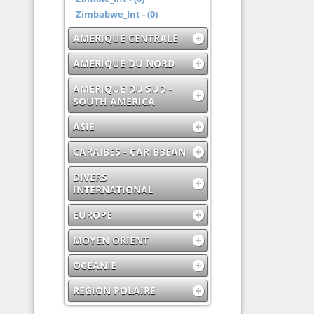
Zimbabwe_Int - (0)
AMERIQUE CENTRALE
AMERIQUE DU NORD
AMERIQUE DU SUD -
SOUTH AMERICA
ASIE
CARAIBES - CARIBBEAN
DIVERS
INTERNATIONAL
EUROPE
MOYEN ORIENT
OCEANIE
REGION POLAIRE